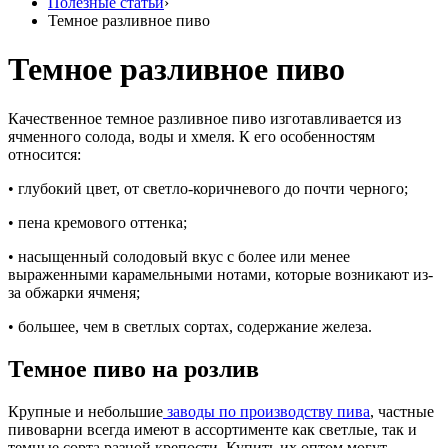
Полезные статьи
›
Темное разливное пиво
Темное разливное пиво
Качественное темное разливное пиво изготавливается из
ячменного солода, воды и хмеля. К его особенностям
относится:
• глубокий цвет, от светло-коричневого до почти черного;
• пена кремового оттенка;
• насыщенный солодовый вкус с более или менее
выраженными карамельными нотами, которые возникают из-
за обжарки ячменя;
• большее, чем в светлых сортах, содержание железа.
Темное пиво на розлив
Крупные и небольшие
заводы по производству пива
, частные
пивоварни всегда имеют в ассортименте как светлые, так и
темные сорта разной крепости. Купить их оптом могут