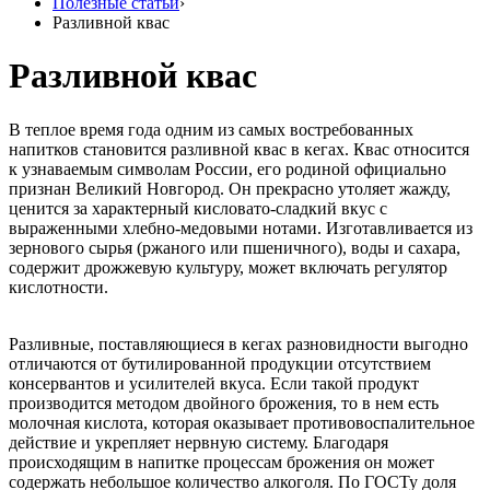
Полезные статьи
›
Разливной квас
Разливной квас
В теплое время года одним из самых востребованных
напитков становится разливной квас в кегах. Квас относится
к узнаваемым символам России, его родиной официально
признан Великий Новгород. Он прекрасно утоляет жажду,
ценится за характерный кисловато-сладкий вкус с
выраженными хлебно-медовыми нотами. Изготавливается из
зернового сырья (ржаного или пшеничного), воды и сахара,
содержит дрожжевую культуру, может включать регулятор
кислотности.
Разливные, поставляющиеся в кегах разновидности выгодно
отличаются от бутилированной продукции отсутствием
консервантов и усилителей вкуса. Если такой продукт
производится методом двойного брожения, то в нем есть
молочная кислота, которая оказывает противовоспалительное
действие и укрепляет нервную систему. Благодаря
происходящим в напитке процессам брожения он может
содержать небольшое количество алкоголя. По ГОСТу доля