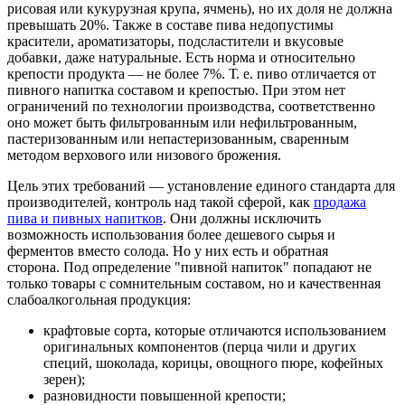
рисовая или кукурузная крупа, ячмень), но их доля не должна
превышать 20%. Также в составе пива недопустимы
красители, ароматизаторы, подсластители и вкусовые
добавки, даже натуральные. Есть норма и относительно
крепости продукта — не более 7%. Т. е. пиво отличается от
пивного напитка составом и крепостью. При этом нет
ограничений по технологии производства, соответственно
оно может быть фильтрованным или нефильтрованным,
пастеризованным или непастеризованным, сваренным
методом верхового или низового брожения.
Цель этих требований — установление единого стандарта для
производителей, контроль над такой сферой, как
продажа
пива и пивных напитков
. Они должны исключить
возможность использования более дешевого сырья и
ферментов вместо солода. Но у них есть и обратная
сторона. Под определение "пивной напиток" попадают не
только товары с сомнительным составом, но и качественная
слабоалкогольная продукция:
крафтовые сорта, которые отличаются использованием
оригинальных компонентов (перца чили и других
специй, шоколада, корицы, овощного пюре, кофейных
зерен);
разновидности повышенной крепости;