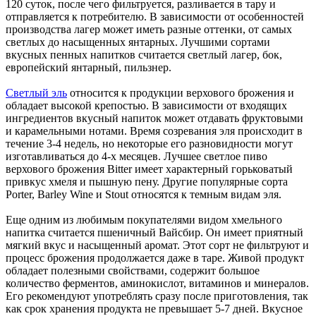
120 суток, после чего фильтруется, разливается в тару и
отправляется к потребителю. В зависимости от особенностей
производства лагер может иметь разные оттенки, от самых
светлых до насыщенных янтарных. Лучшими сортами
вкусных пенных напитков считается светлый лагер, бок,
европейский янтарный, пильзнер.
Светлый эль
относится к продукции верхового брожения и
обладает высокой крепостью. В зависимости от входящих
ингредиентов вкусный напиток может отдавать фруктовыми
и карамельными нотами. Время созревания эля происходит в
течение 3-4 недель, но некоторые его разновидности могут
изготавливаться до 4-х месяцев. Лучшее светлое пиво
верхового брожения Bitter имеет характерный горьковатый
привкус хмеля и пышную пену. Другие популярные сорта
Porter, Barley Wine и Stout относятся к темным видам эля.
Еще одним из любимым покупателями видом хмельного
напитка считается пшеничный Вайсбир. Он имеет приятный
мягкий вкус и насыщенный аромат. Этот сорт не фильтруют и
процесс брожения продолжается даже в таре. Живой продукт
обладает полезными свойствами, содержит большое
количество ферментов, аминокислот, витаминов и минералов.
Его рекомендуют употреблять сразу после приготовления, так
как срок хранения продукта не превышает 5-7 дней. Вкусное