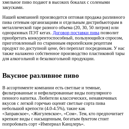
хмельное пиво подают в высоких бокалах с солеными
закусками.
Нашей компанией производится оптовая продажа разливного
пива сетевым организациям и отдельным дистрибьюторам в
металлической таре разного объема (20, 30, 50 литров) или
одноразовых ПЭТ кегах.
Договор поставки пива
позволит
приобретать конкурентоспособный, пользующийся спросом,
приготовленный по старинным европейским рецептам
продукт по доступной цене, без переплат посредникам. У нас
также налажено собственное производство пластиковой тары
для алкогольной и безалкогольной продукции.
Вкусное разливное пиво
В ассортименте компании есть светлые и темные,
фильтрованные и нефильтрованные виды популярного
пенного напитка. Любители классических, ненавязчивых
вкусов с легкой горечью оценят светлые сорта пива
небольшой крепости (4.0-4.5%), такие как
«Заправское», «Жигулевское», «Сом». Тем, кто предпочитает
крепкие виды с насыщенным, богатым букетом стоит
попробовать сорт «Империал Канцлеръ».